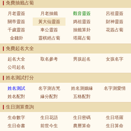
免費抽籤占蔔
月老靈簽
月老抽籤
觀音靈簽
呂祖靈簽
關帝靈簽
黃大仙靈簽
媽祖靈簽
財神靈簽
千歲靈簽
車公靈簽
抽籤算卦
花簽占蔔
金錢卦
靈棋經占蔔
塔羅占蔔
免費起名大全
起名大全
取名參考
男孩起名
女孩名字
公司起名
姓名測試打分
姓名測試
名字測吉兇
姓名測姻緣
名字測愛情
姓名配對
緣分配對
五格配對
生日測算查詢
生命數字
生日花語
生日密碼
生日塔羅
生日命書
前世今生
農曆算命
生日算命