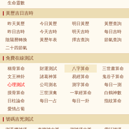
生命靈數
黃歷吉日吉時
昨天黃歷
今日黃歷
明日黃歷
黃歷查詢
昨日吉時
今天吉時
明天吉時
每日吉時
陰陽曆轉換
黃歷年表
擇吉查詢
節氣查詢
二十四節氣
免費在線測試
稱骨算命
財運測試
八字算命
三世書算命
文王神卦
諸葛神算
易經算命
鬼谷子算命
心理測試
公司測名
測字算命
每日一測
摸骨算命
三世演禽
一掌經算命
白鶴神數
日柱論命
每日一占
每日一卦
指紋算命
愛情占蔔
號碼吉兇測試