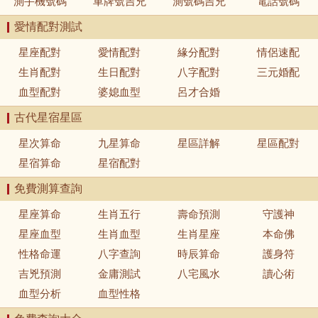
測手機號碼
車牌號吉兇
測號碼吉兇
電話號碼
愛情配對測試
星座配對
愛情配對
緣分配對
情侶速配
生肖配對
生日配對
八字配對
三元婚配
血型配對
婆媳血型
呂才合婚
古代星宿星區
星次算命
九星算命
星區詳解
星區配對
星宿算命
星宿配對
免費測算查詢
星座算命
生肖五行
壽命預測
守護神
星座血型
生肖血型
生肖星座
本命佛
性格命運
八字查詢
時辰算命
護身符
吉兇預測
金庸測試
八宅風水
讀心術
血型分析
血型性格