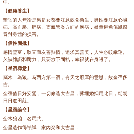
中。
【
健康養生
】
奎宿的人無論是男是女都要注意飲食衛生，男性要注意心臟
病、高血壓、肺病、支氣管炎方面的疾病，盡量避免傷風感
冒對身體的損害。
【
個性簡批
】
感情豐富，耿直而友善熱情，追求真善美，人生必較幸運。
欠缺膽識和耐力，只要放下固執，幸福就在身邊了。
【
星宿釋意
】
屬木，為狼。為西方第一宿，有天之府庫的意思，故奎宿多
吉。
奎宿值日好安營，一切修造大吉昌，葬埋婚姻用此日，朝朝
日日進田莊。
【
星宿論命
】
奎木狼凶．名馬武。
奎星造作得禎祥．家內榮和大吉昌．