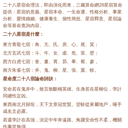
二十八星宿命理法，即由演化而來，三藏算命網28星宿算命
提供：星宿的意義、星宿本命、一生命運、性格分析、事業
分析、愛情婚姻、健康養生、個性簡批、星宿釋意、星宿論
命等算命查詢內容。
二十八星宿是什麼：
東方青龍七宿：角、亢、氏、房、心、尾、箕；
北方玄武七宿：斗、牛、女、虛、危、室、壁；
西方白虎七宿：奎、婁、胃、昴、畢、觜、參，
南方朱雀七宿：井、鬼、柳、星、張、翼、軫。
星命度二十八宿論命詩訣：
安命若在鬼井中，敢言敢斷稱英雄。生身若在星柳位，孛計
同纏性定凶。
東西南北月歸垣，天下文章冠世賢。翌軫從來屬地戶，唾手
成名文必露。
若還孛計在高強，決定中年奔遠路。角躔安命性不柔，機關
作事世無儔。