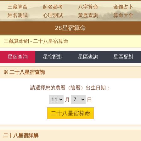
三藏算命
起名參考
八字算命
金錢占卜
姓名測試
心理測試
黃歷查詢
算命大全
28星宿算命
三藏算命網
-
二十八星宿算命
星宿查詢
星宿配對
星區查詢
星區配對
※
二十八星宿查詢
請選擇您的農曆（陰曆）出生日期：
月
日
二十八星宿詳解