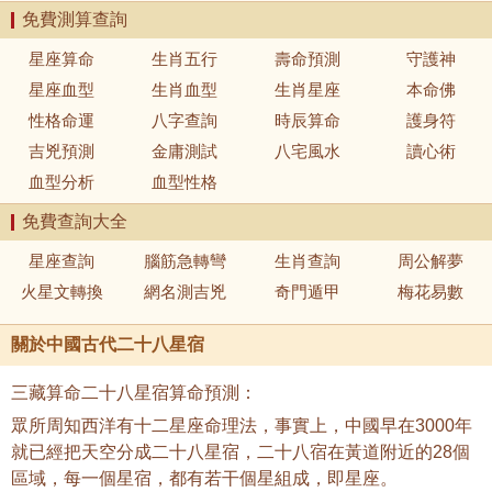
免費測算查詢
星座算命
生肖五行
壽命預測
守護神
星座血型
生肖血型
生肖星座
本命佛
性格命運
八字查詢
時辰算命
護身符
吉兇預測
金庸測試
八宅風水
讀心術
血型分析
血型性格
免費查詢大全
星座查詢
腦筋急轉彎
生肖查詢
周公解夢
火星文轉換
網名測吉兇
奇門遁甲
梅花易數
關於中國古代二十八星宿
三藏算命二十八星宿算命預測：
眾所周知西洋有十二星座命理法，事實上，中國早在3000年
就已經把天空分成二十八星宿，二十八宿在黃道附近的28個
區域，每一個星宿，都有若干個星組成，即星座。