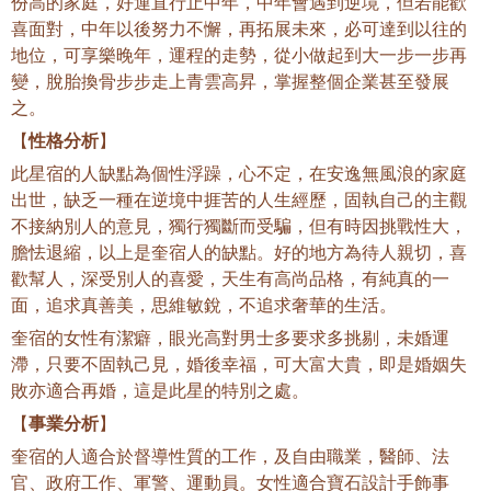
份高的家庭，好運直行止中年，中年會遇到逆境，但若能歡
喜面對，中年以後努力不懈，再拓展未來，必可達到以往的
地位，可享樂晚年，運程的走勢，從小做起到大一步一步再
變，脫胎換骨步步走上青雲高昇，掌握整個企業甚至發展
之。
【
性格分析
】
此星宿的人缺點為個性浮躁，心不定，在安逸無風浪的家庭
出世，缺乏一種在逆境中捱苦的人生經歷，固執自己的主觀
不接納別人的意見，獨行獨斷而受騙，但有時因挑戰性大，
膽怯退縮，以上是奎宿人的缺點。好的地方為待人親切，喜
歡幫人，深受別人的喜愛，天生有高尚品格，有純真的一
面，追求真善美，思維敏銳，不追求奢華的生活。
奎宿的女性有潔癖，眼光高對男士多要求多挑剔，未婚運
滯，只要不固執己見，婚後幸福，可大富大貴，即是婚姻失
敗亦適合再婚，這是此星的特別之處。
【
事業分析
】
奎宿的人適合於督導性質的工作，及自由職業，醫師、法
官、政府工作、軍警、運動員。女性適合寶石設計手飾事