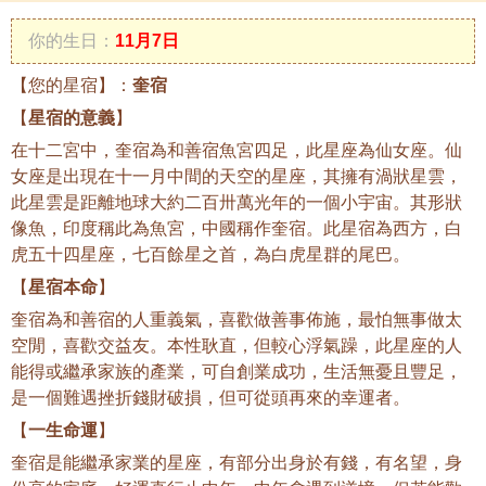
你的生日：
11月7日
【您的星宿】：
奎宿
【
星宿的意義
】
在十二宮中，奎宿為和善宿魚宮四足，此星座為仙女座。仙
女座是出現在十一月中間的天空的星座，其擁有渦狀星雲，
此星雲是距離地球大約二百卅萬光年的一個小宇宙。其形狀
像魚，印度稱此為魚宮，中國稱作奎宿。此星宿為西方，白
虎五十四星座，七百餘星之首，為白虎星群的尾巴。
【
星宿本命
】
奎宿為和善宿的人重義氣，喜歡做善事佈施，最怕無事做太
空閒，喜歡交益友。本性耿直，但較心浮氣躁，此星座的人
能得或繼承家族的產業，可自創業成功，生活無憂且豐足，
是一個難遇挫折錢財破損，但可從頭再來的幸運者。
【
一生命運
】
奎宿是能繼承家業的星座，有部分出身於有錢，有名望，身