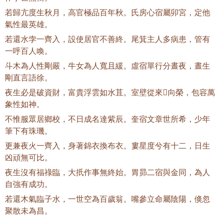
若歸亢度生秋月，高官極品百年秋。氏房心宿屬卯宮，定他
氣性最英雄。
若還水孛一齊入，設使居官不善終。尾箕主人多病患，管有
一呼百人喚。
斗木為人性剛嚴，牛女為人寬且緩。虛宿單行分晝夜，晝生
剛直言語徐。
夜生必是破資財，富貴浮雲如水苴。室壁從來向榮，包容萬
象性如神。
不惟服眾居鄉校，不日成名達紫辰。奎宿文章世所希，少年
筆下有珠璣。
更兼夜火一齊入，身著錦衣換布衣。婁星度兮有十二，日生
凶頑無可比。
夜生沒有福祿臨，大扺作事無終始。胃昴二宿與金同，為人
自強有成功。
若還木氣臨子水，一世空為百歲翁。嘴參立命屬陰陽，倏忽
聚散未為昌。