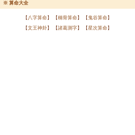
※ 算命大全
【
八字算命
】 【
稱骨算命
】 【
鬼谷算命
】
【
文王神卦
】 【
諸葛測字
】 【
星次算命
】