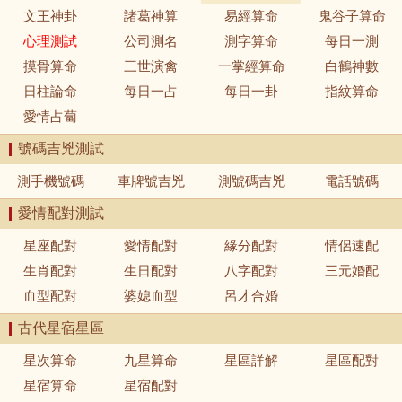
文王神卦
諸葛神算
易經算命
鬼谷子算命
心理測試
公司測名
測字算命
每日一測
摸骨算命
三世演禽
一掌經算命
白鶴神數
日柱論命
每日一占
每日一卦
指紋算命
愛情占蔔
號碼吉兇測試
測手機號碼
車牌號吉兇
測號碼吉兇
電話號碼
愛情配對測試
星座配對
愛情配對
緣分配對
情侶速配
生肖配對
生日配對
八字配對
三元婚配
血型配對
婆媳血型
呂才合婚
古代星宿星區
星次算命
九星算命
星區詳解
星區配對
星宿算命
星宿配對