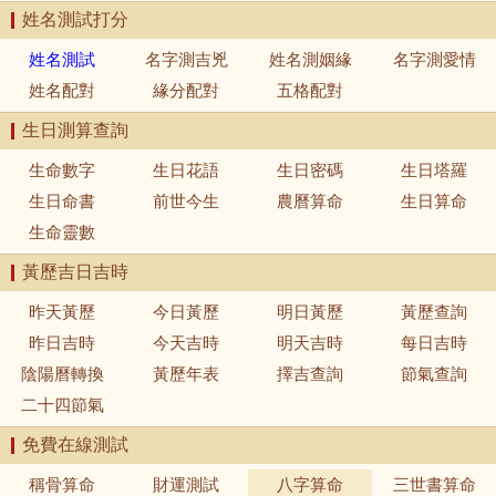
姓名測試打分
姓名測試
名字測吉兇
姓名測姻緣
名字測愛情
姓名配對
緣分配對
五格配對
生日測算查詢
生命數字
生日花語
生日密碼
生日塔羅
生日命書
前世今生
農曆算命
生日算命
生命靈數
黃歷吉日吉時
昨天黃歷
今日黃歷
明日黃歷
黃歷查詢
昨日吉時
今天吉時
明天吉時
每日吉時
陰陽曆轉換
黃歷年表
擇吉查詢
節氣查詢
二十四節氣
免費在線測試
稱骨算命
財運測試
八字算命
三世書算命