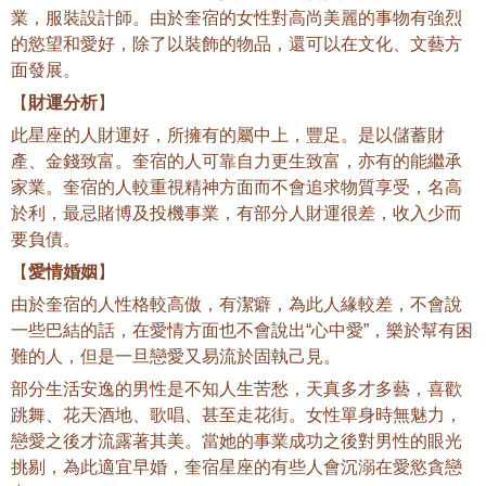
業，服裝設計師。由於奎宿的女性對高尚美麗的事物有強烈
的慾望和愛好，除了以裝飾的物品，還可以在文化、文藝方
面發展。
【
財運分析
】
此星座的人財運好，所擁有的屬中上，豐足。是以儲蓄財
產、金錢致富。奎宿的人可靠自力更生致富，亦有的能繼承
家業。奎宿的人較重視精神方面而不會追求物質享受，名高
於利，最忌賭博及投機事業，有部分人財運很差，收入少而
要負債。
【
愛情婚姻
】
由於奎宿的人性格較高傲，有潔癖，為此人緣較差，不會說
一些巴結的話，在愛情方面也不會說出“心中愛”，樂於幫有困
難的人，但是一旦戀愛又易流於固執己見。
部分生活安逸的男性是不知人生苦愁，天真多才多藝，喜歡
跳舞、花天酒地、歌唱、甚至走花街。女性單身時無魅力，
戀愛之後才流露著其美。當她的事業成功之後對男性的眼光
挑剔，為此適宜早婚，奎宿星座的有些人會沉溺在愛慾貪戀