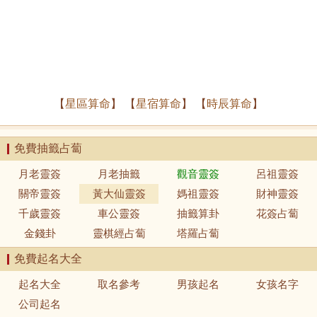
【
星區算命
】 【
星宿算命
】 【
時辰算命
】
免費抽籤占蔔
月老靈簽
月老抽籤
觀音靈簽
呂祖靈簽
關帝靈簽
黃大仙靈簽
媽祖靈簽
財神靈簽
千歲靈簽
車公靈簽
抽籤算卦
花簽占蔔
金錢卦
靈棋經占蔔
塔羅占蔔
免費起名大全
起名大全
取名參考
男孩起名
女孩名字
公司起名